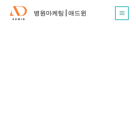
콘
텐
병원마케팅 | 애드윈
츠
로
건
너
뛰
기