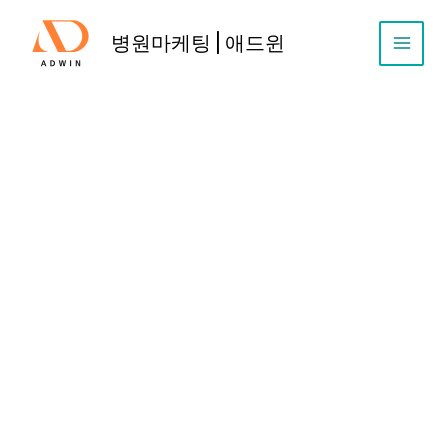
콘
텐
병원마케팅 | 애드윈
츠
로
건
너
뛰
기