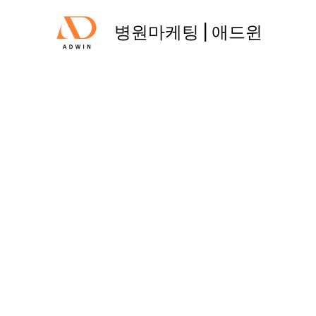
콘
텐
병원마케팅 | 애드윈
츠
로
건
너
뛰
기