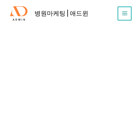
콘
텐
병원마케팅 | 애드윈
츠
로
건
너
뛰
기