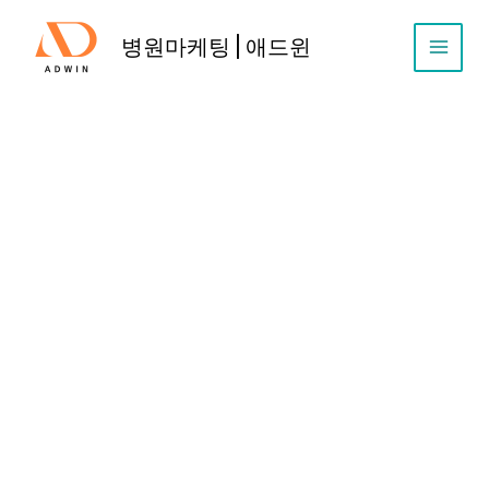
콘
텐
병원마케팅 | 애드윈
츠
로
건
너
뛰
기