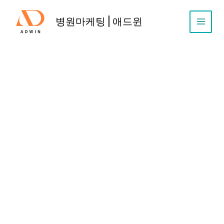
콘
텐
병원마케팅 | 애드윈
츠
로
건
너
뛰
기