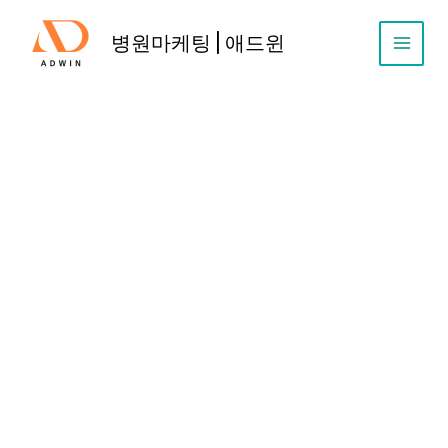
콘
텐
병원마케팅 | 애드윈
츠
로
건
너
뛰
기