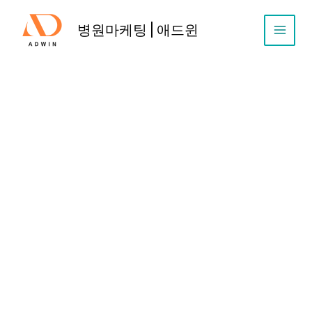
콘
텐
병원마케팅 | 애드윈
츠
로
건
너
뛰
기