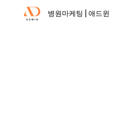
콘
텐
병원마케팅 | 애드윈
츠
로
건
너
뛰
기