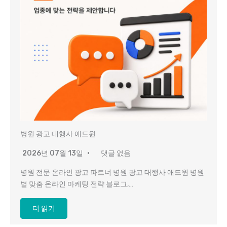
병원 광고 대행사 애드윈
2026년 07월 13일
댓글 없음
병원 전문 온라인 광고 파트너 병원 광고 대행사 애드윈 병원
별 맞춤 온라인 마케팅 전략 블로그,…
더 읽기