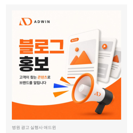
병원 광고 실행사 애드윈