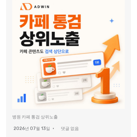
병원 카페 통검 상위노출
2026년 07월 13일
댓글 없음