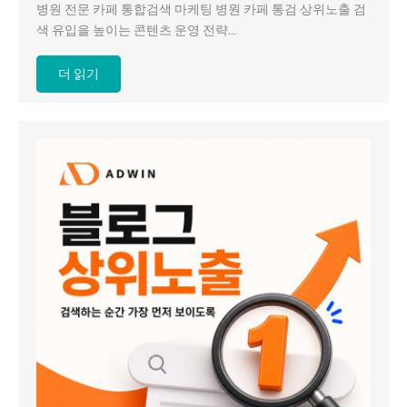
병원 전문 카페 통합검색 마케팅 병원 카페 통검 상위노출 검
색 유입을 높이는 콘텐츠 운영 전략…
더 읽기