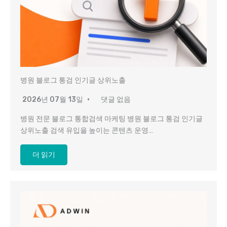
병원 블로그 통검 인기글 상위노출
2026년 07월 13일
댓글 없음
병원 전문 블로그 통합검색 마케팅 병원 블로그 통검 인기글
상위노출 검색 유입을 높이는 콘텐츠 운영…
더 읽기