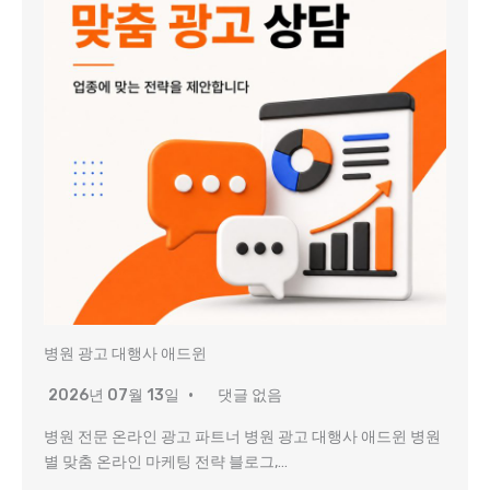
병원 광고 대행사 애드윈
2026년 07월 13일
댓글 없음
병원 전문 온라인 광고 파트너 병원 광고 대행사 애드윈 병원
별 맞춤 온라인 마케팅 전략 블로그,…