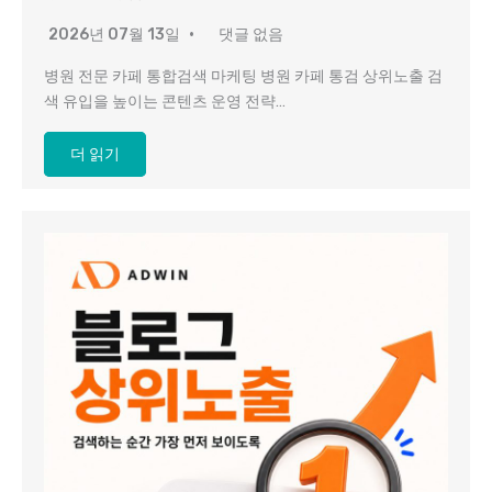
2026년 07월 13일
댓글 없음
병원 전문 카페 통합검색 마케팅 병원 카페 통검 상위노출 검
색 유입을 높이는 콘텐츠 운영 전략…
더 읽기