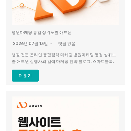
병원마케팅 통검 상위노출 애드윈
2026년 07월 13일
댓글 없음
병원 전문 온라인 통합검색 마케팅 병원마케팅 통검 상위노
출 애드윈 실행사의 검색 마케팅 전략 블로그, 스마트블록,…
더 읽기