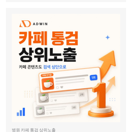
병원 카페 통검 상위노출