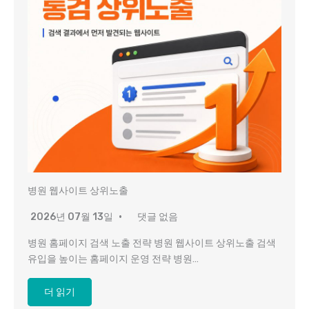
병원 웹사이트 상위노출
2026년 07월 13일
댓글 없음
병원 홈페이지 검색 노출 전략 병원 웹사이트 상위노출 검색
유입을 높이는 홈페이지 운영 전략 병원…
더 읽기