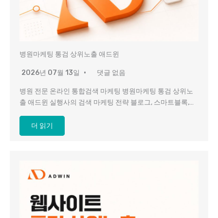
병원마케팅 통검 상위노출 애드윈
2026년 07월 13일
댓글 없음
병원 전문 온라인 통합검색 마케팅 병원마케팅 통검 상위노
출 애드윈 실행사의 검색 마케팅 전략 블로그, 스마트블록,…
더 읽기