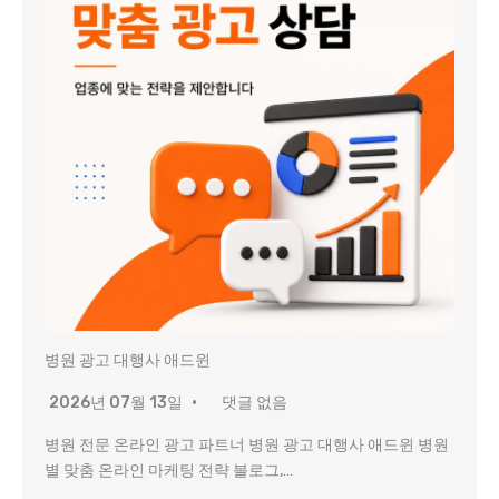
병원 광고 대행사 애드윈
2026년 07월 13일
댓글 없음
병원 전문 온라인 광고 파트너 병원 광고 대행사 애드윈 병원
별 맞춤 온라인 마케팅 전략 블로그,…