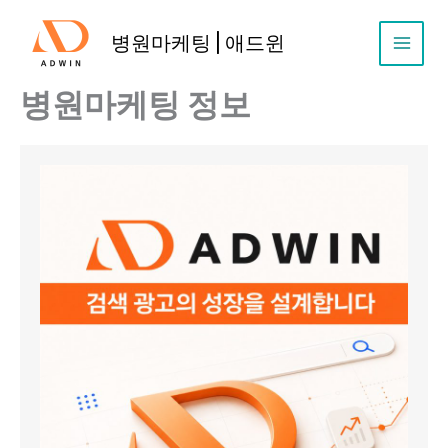
콘
텐
병원마케팅 | 애드윈
츠
로
병원마케팅 정보
건
너
뛰
기