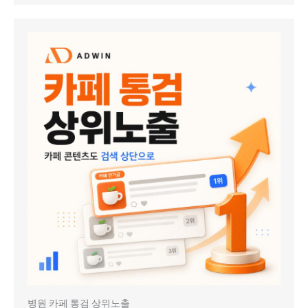
병원 카페 통검 상위노출