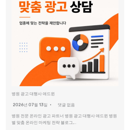
병원 광고 대행사 애드윈
2026년 07월 13일
댓글 없음
병원 전문 온라인 광고 파트너 병원 광고 대행사 애드윈 병원
별 맞춤 온라인 마케팅 전략 블로그,…