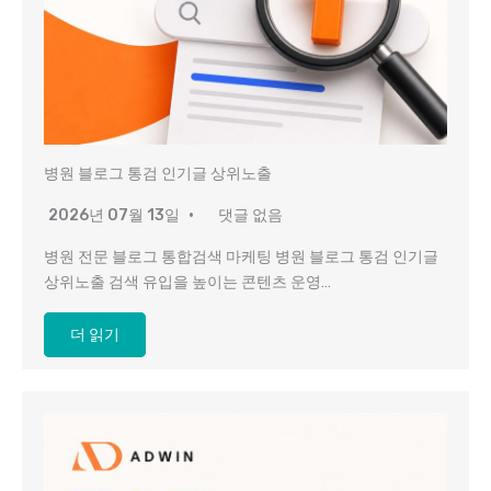
병원 블로그 통검 인기글 상위노출
2026년 07월 13일
댓글 없음
병원 전문 블로그 통합검색 마케팅 병원 블로그 통검 인기글
상위노출 검색 유입을 높이는 콘텐츠 운영…
더 읽기