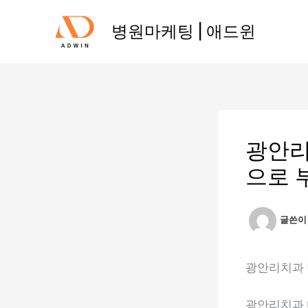
콘
텐
병원마케팅 | 애드윈
츠
로
건
너
뛰
기
광안리
으로 
글쓴
광안리치과 
광안리치과 