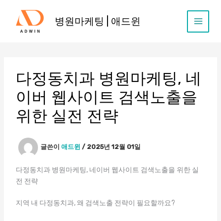
콘
텐
병원마케팅 | 애드윈
츠
로
건
너
뛰
다정동치과 병원마케팅, 네
기
이버 웹사이트 검색노출을
위한 실전 전략
글쓴이
애드윈
/
2025년 12월 01일
다정동치과 병원마케팅, 네이버 웹사이트 검색노출을 위한 실
전 전략
지역 내 다정동치과, 왜 검색노출 전략이 필요할까요?