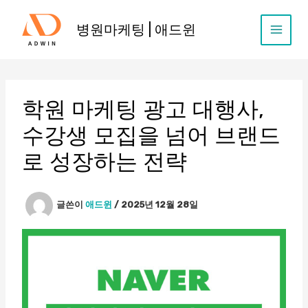
콘
텐
병원마케팅 | 애드윈
츠
로
건
너
뛰
학원 마케팅 광고 대행사,
기
수강생 모집을 넘어 브랜드
로 성장하는 전략
글쓴이
애드윈
/
2025년 12월 28일