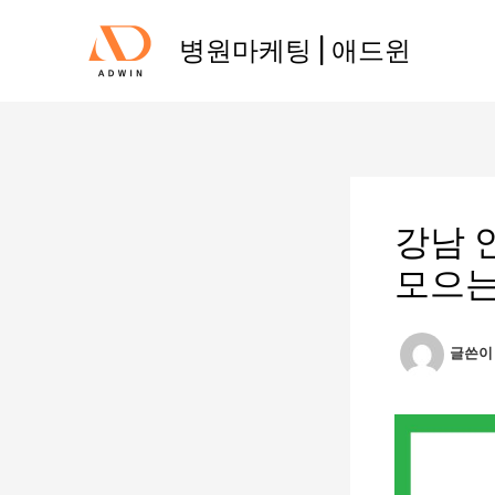
콘
텐
병원마케팅 | 애드윈
츠
로
건
너
뛰
기
강남 
모으는
글쓴