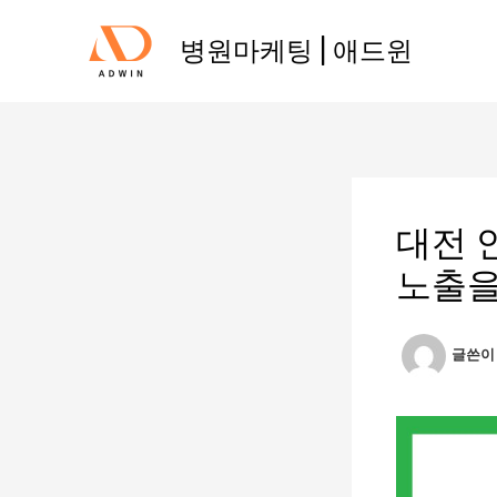
콘
텐
병원마케팅 | 애드윈
츠
로
건
너
뛰
기
대전 
노출을
글쓴