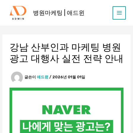
콘
텐
병원마케팅 | 애드윈
츠
로
건
너
뛰
강남 산부인과 마케팅 병원
기
광고 대행사 실전 전략 안내
글쓴이
애드윈
/
2026년 01월 01일