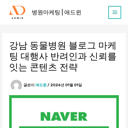
콘
텐
병원마케팅 | 애드윈
츠
로
건
너
뛰
강남 동물병원 블로그 마케
기
팅 대행사 반려인과 신뢰를
잇는 콘텐츠 전략
글쓴이
애드윈
/
2026년 01월 01일