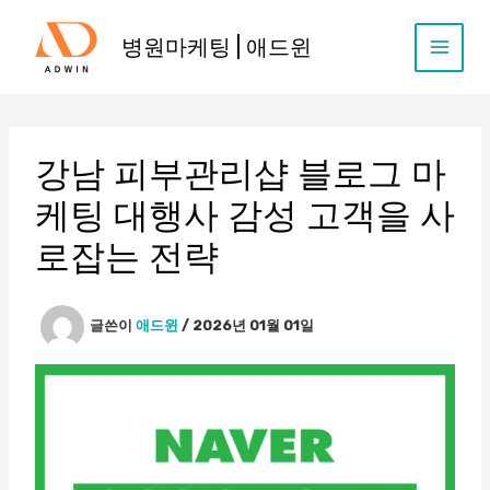
콘
텐
병원마케팅 | 애드윈
츠
로
건
너
뛰
강남 피부관리샵 블로그 마
기
케팅 대행사 감성 고객을 사
로잡는 전략
글쓴이
애드윈
/
2026년 01월 01일