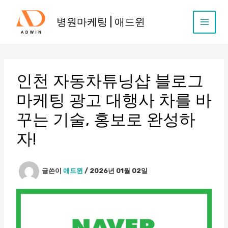
콘
텐
병원마케팅 | 애드윈
츠
로
건
너
뛰
인천 자동차튜닝샵 블로그
기
마케팅 광고 대행사 차를 바
꾸는 기술, 홍보로 완성하
자!
글쓴이
애드윈
/
2026년 01월 02일