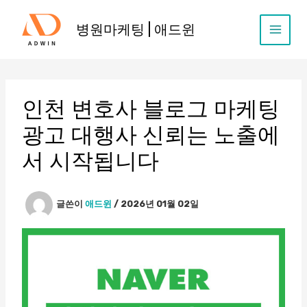
콘
텐
병원마케팅 | 애드윈
츠
로
건
너
뛰
인천 변호사 블로그 마케팅
기
광고 대행사 신뢰는 노출에
서 시작됩니다
글쓴이
애드윈
/
2026년 01월 02일