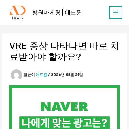
콘
텐
병원마케팅 | 애드윈
츠
로
건
너
뛰
VRE 증상 나타나면 바로 치
기
료받아야 할까요?
글쓴이
애드윈
/
2026년 05월 21일