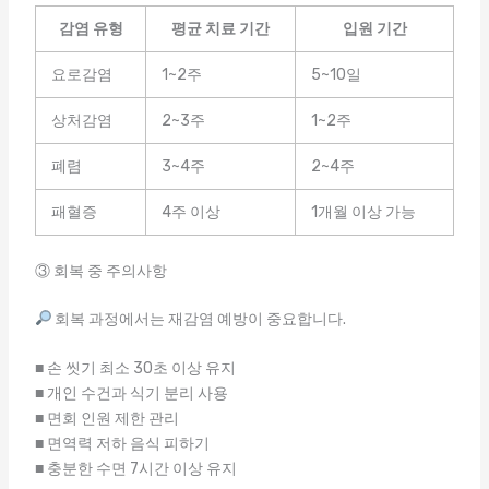
감염 유형
평균 치료 기간
입원 기간
요로감염
1~2주
5~10일
상처감염
2~3주
1~2주
폐렴
3~4주
2~4주
패혈증
4주 이상
1개월 이상 가능
③ 회복 중 주의사항
회복 과정에서는 재감염 예방이 중요합니다.
■ 손 씻기 최소 30초 이상 유지
■ 개인 수건과 식기 분리 사용
■ 면회 인원 제한 관리
■ 면역력 저하 음식 피하기
■ 충분한 수면 7시간 이상 유지