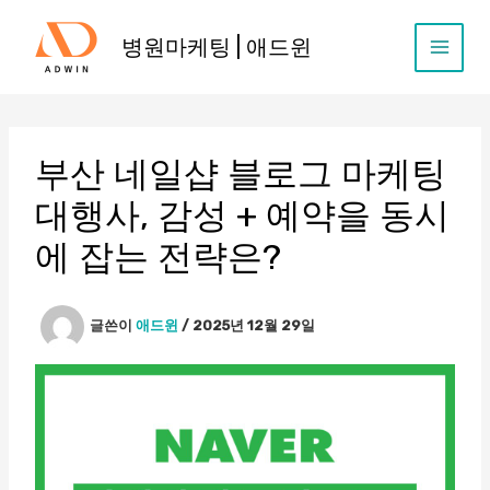
콘
텐
병원마케팅 | 애드윈
츠
로
건
너
뛰
부산 네일샵 블로그 마케팅
기
대행사, 감성 + 예약을 동시
에 잡는 전략은?
글쓴이
애드윈
/
2025년 12월 29일