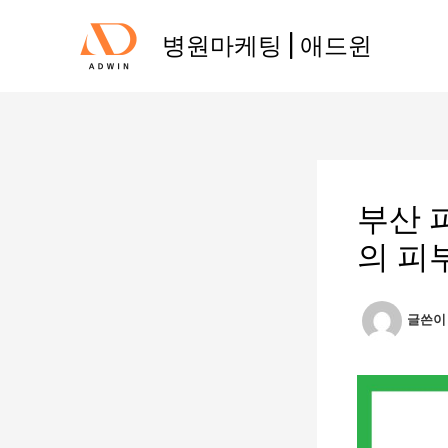
콘
텐
병원마케팅 | 애드윈
츠
로
건
너
뛰
기
부산 
의 피
글쓴