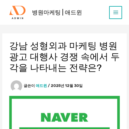
콘
텐
병원마케팅 | 애드윈
츠
로
건
너
뛰
강남 성형외과 마케팅 병원
기
광고 대행사 경쟁 속에서 두
각을 나타내는 전략은?
글쓴이
애드윈
/
2025년 12월 30일