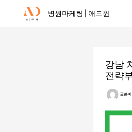
콘
텐
병원마케팅 | 애드윈
츠
로
건
너
뛰
기
강남 
전략부
글쓴