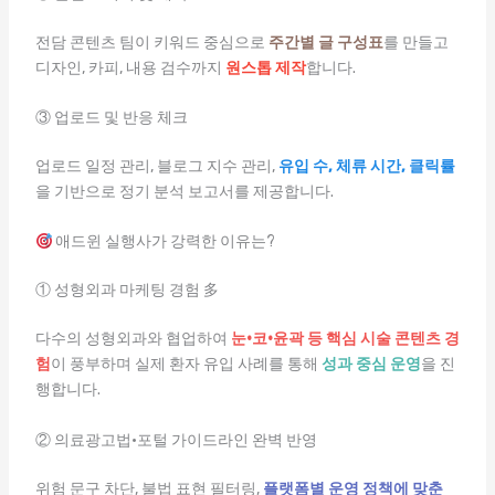
전담 콘텐츠 팀이 키워드 중심으로
주간별 글 구성표
를 만들고
디자인, 카피, 내용 검수까지
원스톱 제작
합니다.
③ 업로드 및 반응 체크
업로드 일정 관리, 블로그 지수 관리,
유입 수, 체류 시간, 클릭률
을 기반으로 정기 분석 보고서를 제공합니다.
애드윈 실행사가 강력한 이유는?
① 성형외과 마케팅 경험 多
다수의 성형외과와 협업하여
눈·코·윤곽 등 핵심 시술 콘텐츠 경
험
이 풍부하며 실제 환자 유입 사례를 통해
성과 중심 운영
을 진
행합니다.
② 의료광고법·포털 가이드라인 완벽 반영
위험 문구 차단, 불법 표현 필터링,
플랫폼별 운영 정책에 맞춘