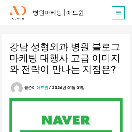
콘
텐
병원마케팅 | 애드윈
츠
로
건
너
뛰
강남 성형외과 병원 블로그
기
마케팅 대행사 고급 이미지
와 전략이 만나는 지점은?
글쓴이
애드윈
/
2026년 01월 01일